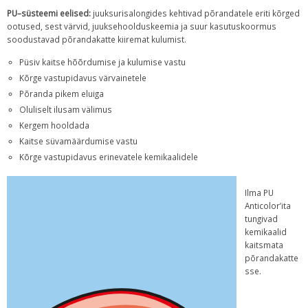
PU–süsteemi eelised:
juuksurisalongides kehtivad põrandatele eriti kõrged
ootused, sest värvid, juuksehoolduskeemia ja suur kasutuskoormus
soodustavad põrandakatte kiiremat kulumist.
Püsiv kaitse hõõrdumise ja kulumise vastu
Kõrge vastupidavus värvainetele
Põranda pikem eluiga
Oluliselt ilusam välimus
Kergem hooldada
Kaitse süvamäärdumise vastu
Kõrge vastupidavus erinevatele kemikaalidele
Ilma PU
Anticolor’ita
tungivad
kemikaalid
kaitsmata
põrandakatte
sse.