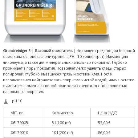
Grundreiniger R
│
Базовый очиститель
| Чистящее средство для базовой
очисткина основе щелочи (уровень PH =10 концентрат). Идеален для
линолеума, а также для минеральных напольных покрытий. Глубоко
проникает в поры покрытия. Позволяет легко удалить следы старых
полиролей, глубоко въевшуюся грязь и остатки клея. После
использования нейтрализовать покрытие чистой водой, иначе остатки
очистителя помешают новой полироли скрепиться с поверхностью
напольного покрытия.
pH 10
ART. nr.
Количество
Цена (НДС)
06170005
5 l (100 m²)
53,00 €
06170010
10 l (200 m²)
86,00 €